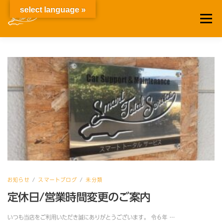
select language »
メニュー
ＨＯＭＥ
車検整備/鈑金修理
中古車情報
買い取り
会社概要
スマートブログ
お知らせ
/
スマートブログ
/
未分類
定休日/営業時間変更のご案内
いつも当店をご利用いただき誠にありがとうございます。 令６年 …