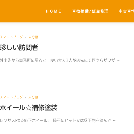
ＨＯＭＥ
車検整備/鈑金修理
中古車
スマートブログ
/
未分類
珍しい訪問者
外出先から事務所に戻ると、良い大人3人が店先にて何やらザワザ …
スマートブログ
/
未分類
ホイール☆補修塗装
レクサスRX☆純正ホイール。 縁石にヒット又は落下物を踏んで …